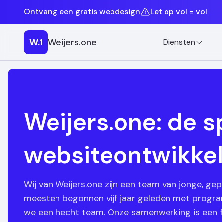
Ontvang een gratis webdesign
Let op vol = vol
W.1
Weijers.one
Diensten
Weijers.one: de sp
websiteontwikkel
Wij van Weijers.one zijn een team van jonge, ge
meesten begonnen vijf jaar geleden met prog
we een hecht team. Onze samenwerking is een f