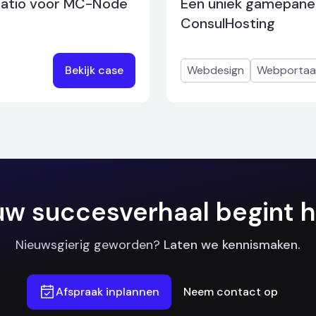
ratio voor MC-Node
Een uniek gamepane
ConsulHosting
Bekijk case
Webdesign
Webportaa
w succesverhaal begint h
Nieuwsgierig geworden?
Laten we kennismaken.
Afspraak inplannen
Neem contact op