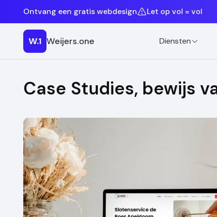
Ontvang een gratis webdesign
Let op vol = vol
W.1
Weijers.one
Diensten
Case Studies, bewijs v