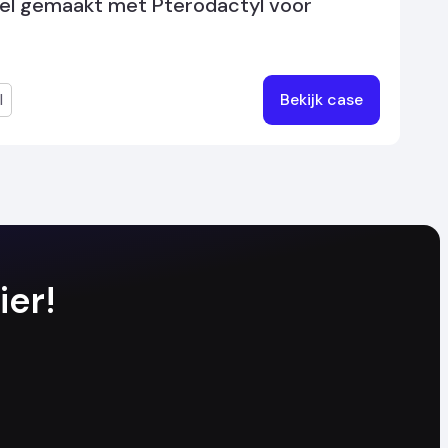
el gemaakt met Pterodactyl voor
l
Bekijk case
ier!