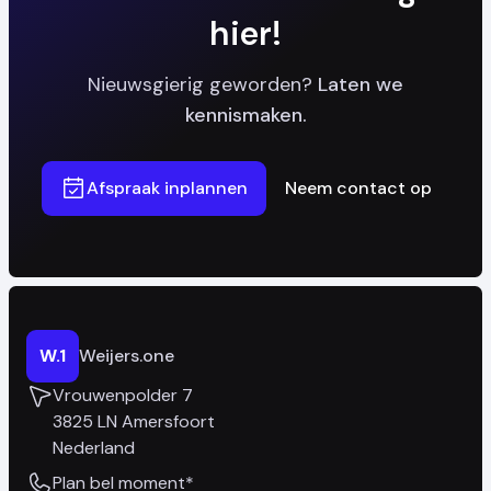
hier!
Nieuwsgierig geworden?
Laten we
kennismaken.
Afspraak inplannen
Neem contact op
W.1
Weijers.one
Vrouwenpolder 7
3825 LN Amersfoort
Nederland
Plan bel moment*